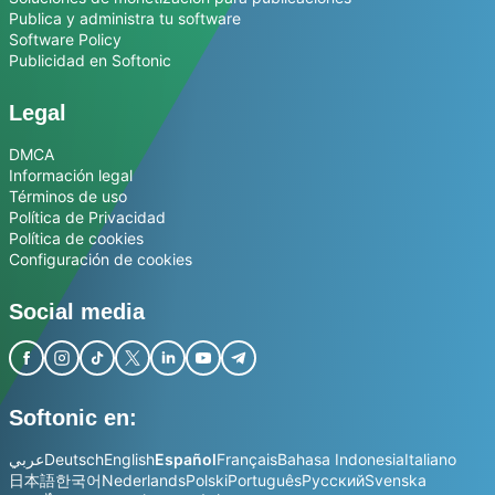
Publica y administra tu software
Software Policy
Publicidad en Softonic
Legal
DMCA
Información legal
Términos de uso
Política de Privacidad
Política de cookies
Configuración de cookies
Social media
Softonic en:
عربي
Deutsch
English
Español
Français
Bahasa Indonesia
Italiano
日本語
한국어
Nederlands
Polski
Português
Русский
Svenska