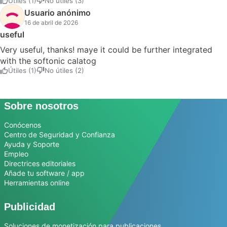
Útiles (1)
No útiles (3)
Usuario anónimo
16 de abril de 2026
useful
Very useful, thanks! maye it could be further integrated
with the softonic calatog
Útiles (1)
No útiles (2)
Sobre nosotros
Conócenos
Centro de Seguridad y Confianza
Ayuda y Soporte
Empleo
Directrices editoriales
Añade tu software / app
Herramientas online
Publicidad
Soluciones de monetización para publicaciones